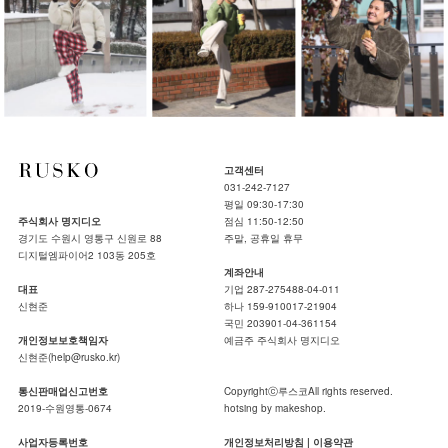
고객센터
031-242-7127
평일 09:30-17:30
주식회사 명지디오
점심 11:50-12:50
경기도 수원시 영통구 신원로 88
주말, 공휴일 휴무
디지털엠파이어2 103동 205호
계좌안내
대표
기업 287-275488-04-011
신현준
하나 159-910017-21904
국민 203901-04-361154
개인정보보호책임자
예금주 주식회사 명지디오
신현준(help@rusko.kr)
통신판매업신고번호
Copyrightⓒ루스코All rights reserved.
2019-수원영통-0674
hotsing by makeshop.
사업자등록번호
개인정보처리방침
|
이용약관