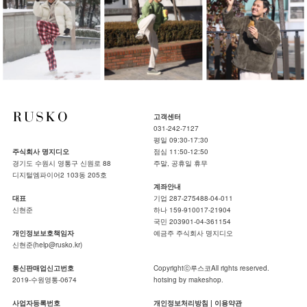
고객센터
031-242-7127
평일 09:30-17:30
주식회사 명지디오
점심 11:50-12:50
경기도 수원시 영통구 신원로 88
주말, 공휴일 휴무
디지털엠파이어2 103동 205호
계좌안내
대표
기업 287-275488-04-011
신현준
하나 159-910017-21904
국민 203901-04-361154
개인정보보호책임자
예금주 주식회사 명지디오
신현준(help@rusko.kr)
통신판매업신고번호
Copyrightⓒ루스코All rights reserved.
2019-수원영통-0674
hotsing by makeshop.
사업자등록번호
개인정보처리방침
|
이용약관