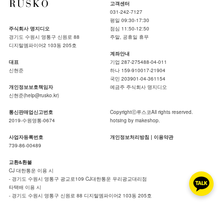
고객센터
031-242-7127
평일 09:30-17:30
주식회사 명지디오
점심 11:50-12:50
경기도 수원시 영통구 신원로 88
주말, 공휴일 휴무
디지털엠파이어2 103동 205호
계좌안내
대표
기업 287-275488-04-011
신현준
하나 159-910017-21904
국민 203901-04-361154
개인정보보호책임자
예금주 주식회사 명지디오
신현준(help@rusko.kr)
통신판매업신고번호
Copyrightⓒ루스코All rights reserved.
2019-수원영통-0674
hotsing by makeshop.
사업자등록번호
개인정보처리방침
|
이용약관
739-86-00489
교환&환불
CJ 대한통운 이용 시
- 경기도 수원시 영통구 광교로109 CJ대한통운 우리광교대리점
타택배 이용 시
- 경기도 수원시 영통구 신원로 88 디지털엠파이어2 103동 205호