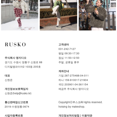
고객센터
031-242-7127
평일 09:30-17:30
주식회사 명지디오
점심 11:50-12:50
경기도 수원시 영통구 신원로 88
주말, 공휴일 휴무
디지털엠파이어2 103동 205호
계좌안내
대표
기업 287-275488-04-011
신현준
하나 159-910017-21904
국민 203901-04-361154
개인정보보호책임자
예금주 주식회사 명지디오
신현준(help@rusko.kr)
통신판매업신고번호
Copyrightⓒ루스코All rights reserved.
2019-수원영통-0674
hotsing by makeshop.
사업자등록번호
개인정보처리방침
|
이용약관