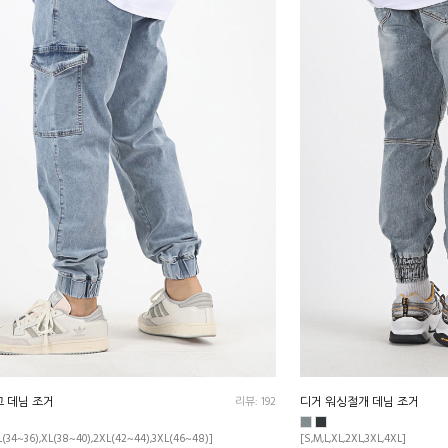
 데님 조거
리뷰: 192
디거 워싱절개 데님 조거
L(34~36),XL(38~40),2XL(42~44),3XL(46~48)]
[S,M,L,XL,2XL,3XL,4XL]