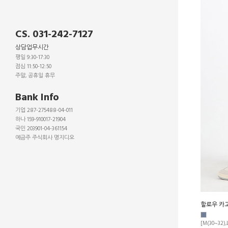
CS. 031-242-7127
상담업무시간
평일 9:30-17:30
점심 11:50-12:50
주말, 공휴일 휴무
_
Bank Info
기업 287-275488-04-011
하나 159-910017-21904
국민 203901-04-361154
예금주 주식회사 명지디오
_
_
_
할로우 카고
[M(30~32),