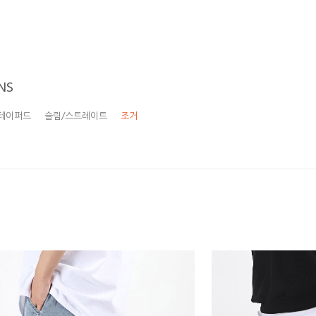
NS
테이퍼드
슬림/스트레이트
조거