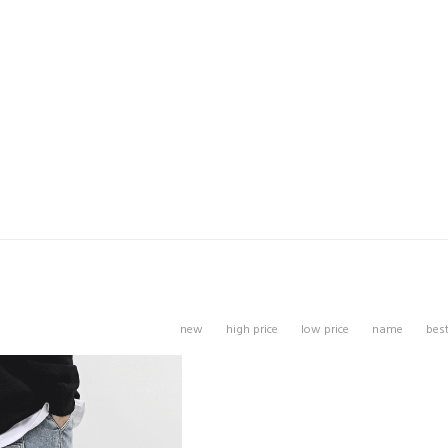
new
high price
low price
name
bes