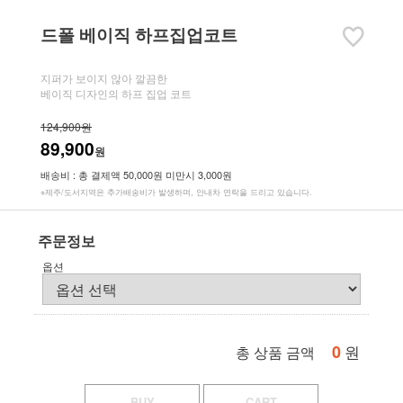
드폴 베이직 하프집업코트
지퍼가 보이지 않아 깔끔한
베이직 디자인의 하프 집업 코트
124,900원
89,900
원
배송비 : 총 결제액 50,000원 미만시 3,000원
※제주/도서지역은 추가배송비가 발생하며, 안내차 연락을 드리고 있습니다.
주문정보
옵션
0
원
총 상품 금액
BUY
CART