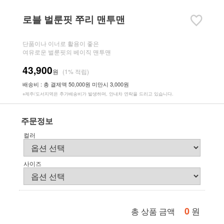
로블 벌룬핏 쭈리 맨투맨
단품이나 이너로 활용이 좋은
여유로운 벌룬핏의 베이직 맨투맨
43,900
원
(1% 적립)
배송비 : 총 결제액 50,000원 미만시 3,000원
※제주/도서지역은 추가배송비가 발생하며, 안내차 연락을 드리고 있습니다.
주문정보
컬러
사이즈
0
원
총 상품 금액