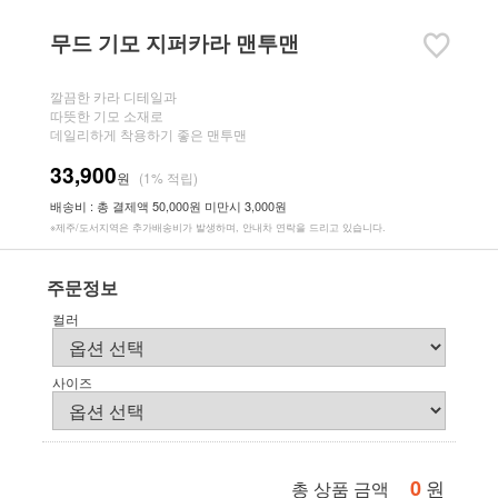
무드 기모 지퍼카라 맨투맨
깔끔한 카라 디테일과
따뜻한 기모 소재로
데일리하게 착용하기 좋은 맨투맨
33,900
원
(1% 적립)
배송비 : 총 결제액 50,000원 미만시 3,000원
※제주/도서지역은 추가배송비가 발생하며, 안내차 연락을 드리고 있습니다.
주문정보
컬러
사이즈
0
원
총 상품 금액