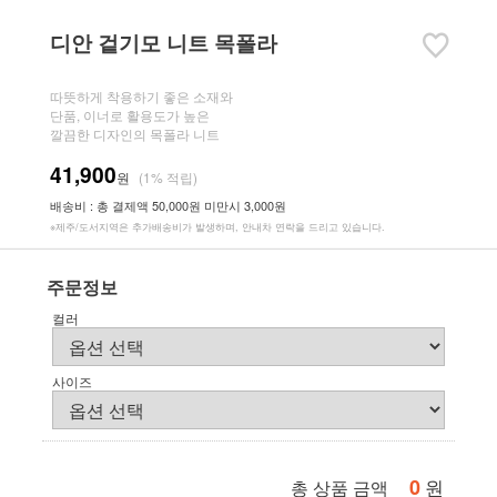
디안 겉기모 니트 목폴라
따뜻하게 착용하기 좋은 소재와
단품, 이너로 활용도가 높은
깔끔한 디자인의 목폴라 니트
41,900
원
(1% 적립)
배송비 : 총 결제액 50,000원 미만시 3,000원
※제주/도서지역은 추가배송비가 발생하며, 안내차 연락을 드리고 있습니다.
주문정보
컬러
사이즈
0
원
총 상품 금액