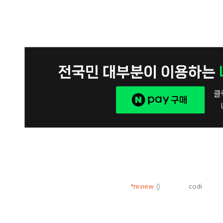
*review
()
codi