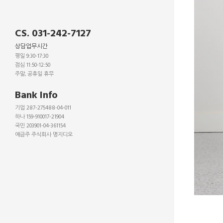
CS. 031-242-7127
상담업무시간
평일 9:30-17:30
점심 11:50-12:50
주말, 공휴일 휴무
_
Bank Info
기업 287-275488-04-011
하나 159-910017-21904
국민 203901-04-361154
예금주 주식회사 명지디오
_
_
_