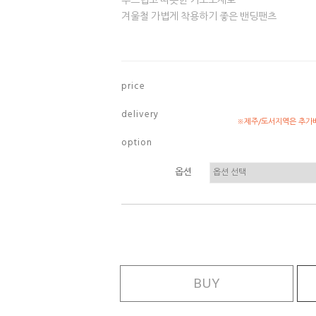
부드럽고 따뜻한 기모소재로
겨울철 가볍게 착용하기 좋은 밴딩팬츠
p r i c e
d e l i v e r y
※제주/도서지역은 추가배
o p t i o n
옵션
BUY