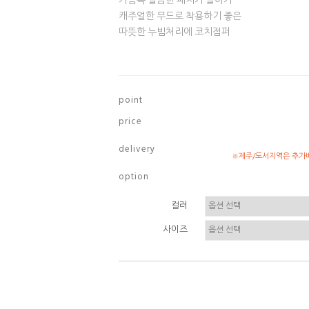
가슴쪽 깔끔한 패치가 들어가
캐주얼한 무드로 착용하기 좋은
따뜻한 누빔처리에 코치점퍼
p o i n t
p r i c e
d e l i v e r y
※제주/도서지역은 추가배
o p t i o n
컬러
사이즈