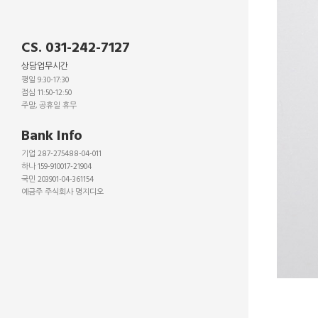
CS. 031-242-7127
상담업무시간
평일 9:30-17:30
점심 11:50-12:50
주말, 공휴일 휴무
_
Bank Info
기업 287-275488-04-011
하나 159-910017-21904
국민 203901-04-361154
예금주 주식회사 명지디오
_
_
_