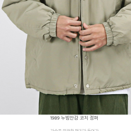
1989 누빔안감 코치 점퍼