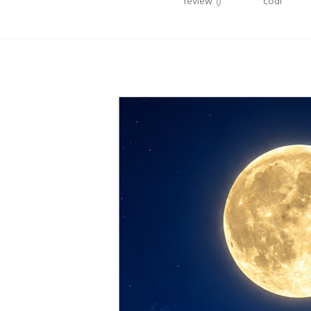
review
()
codi