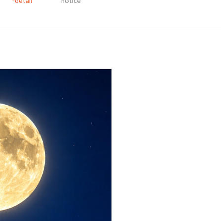
*detail
notice