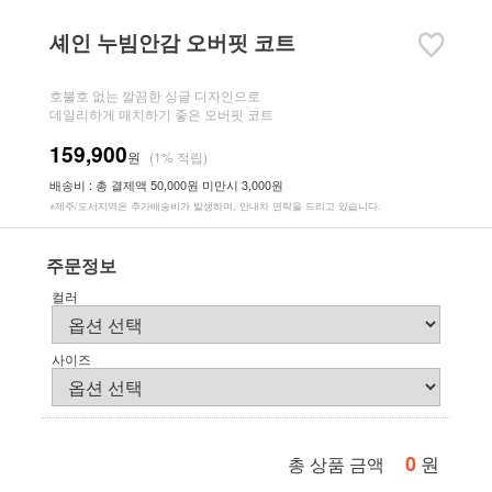
셰인 누빔안감 오버핏 코트
호불호 없는 깔끔한 싱글 디자인으로
데일리하게 매치하기 좋은 오버핏 코트
159,900
원
(1% 적립)
배송비 : 총 결제액 50,000원 미만시 3,000원
※제주/도서지역은 추가배송비가 발생하며, 안내차 연락을 드리고 있습니다.
주문정보
컬러
사이즈
0
원
총 상품 금액