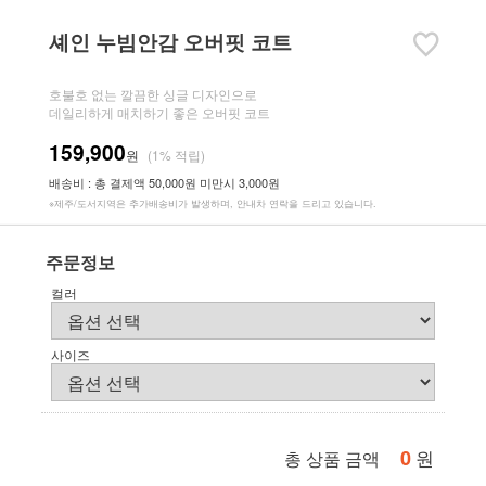
셰인 누빔안감 오버핏 코트
호불호 없는 깔끔한 싱글 디자인으로
데일리하게 매치하기 좋은 오버핏 코트
159,900
원
(1% 적립)
배송비 : 총 결제액 50,000원 미만시 3,000원
※제주/도서지역은 추가배송비가 발생하며, 안내차 연락을 드리고 있습니다.
주문정보
컬러
사이즈
0
원
총 상품 금액