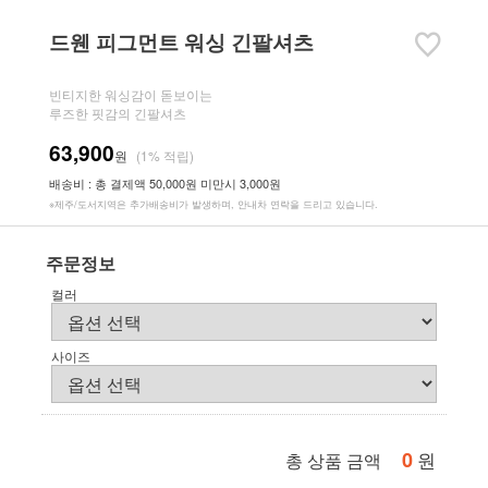
드웬 피그먼트 워싱 긴팔셔츠
빈티지한 워싱감이 돋보이는
루즈한 핏감의 긴팔셔츠
63,900
원
(1% 적립)
배송비 : 총 결제액 50,000원 미만시 3,000원
※제주/도서지역은 추가배송비가 발생하며, 안내차 연락을 드리고 있습니다.
주문정보
컬러
사이즈
0
원
총 상품 금액