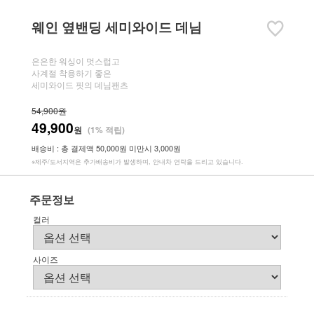
웨인 옆밴딩 세미와이드 데님
은은한 워싱이 멋스럽고
사계절 착용하기 좋은
세미와이드 핏의 데님팬츠
54,900원
49,900
원
(1% 적립)
배송비 : 총 결제액 50,000원 미만시 3,000원
※제주/도서지역은 추가배송비가 발생하며, 안내차 연락을 드리고 있습니다.
주문정보
컬러
사이즈