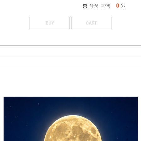
0
원
총 상품 금액
BUY
CART