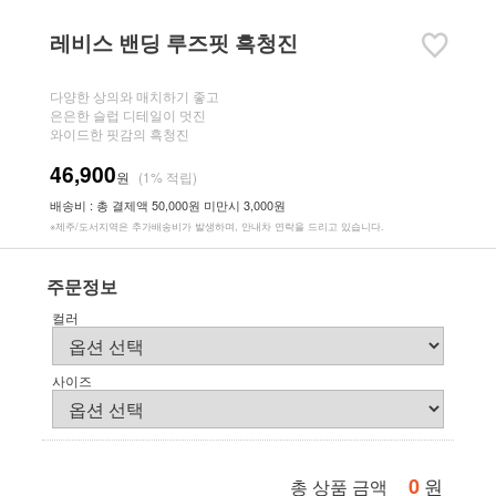
레비스 밴딩 루즈핏 흑청진
다양한 상의와 매치하기 좋고
은은한 슬럽 디테일이 멋진
와이드한 핏감의 흑청진
46,900
원
(1% 적립)
배송비 : 총 결제액 50,000원 미만시 3,000원
※제주/도서지역은 추가배송비가 발생하며, 안내차 연락을 드리고 있습니다.
주문정보
컬러
사이즈
0
원
총 상품 금액