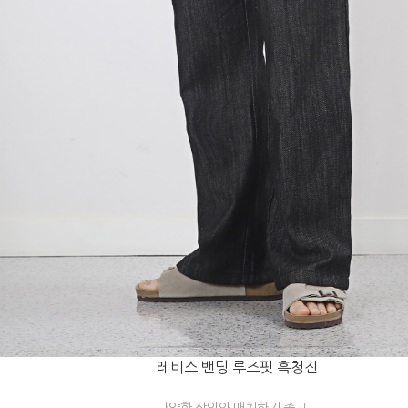
레비스 밴딩 루즈핏 흑청진