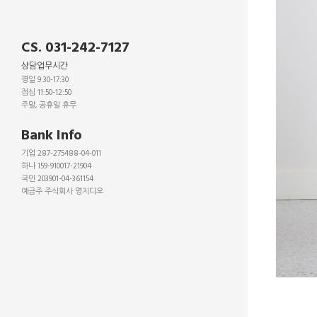
CS. 031-242-7127
상담업무시간
평일 9:30-17:30
점심 11:50-12:50
주말, 공휴일 휴무
_
Bank Info
기업 287-275488-04-011
하나 159-910017-21904
국민 203901-04-361154
예금주 주식회사 명지디오
_
_
_