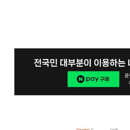
*review
()
codi