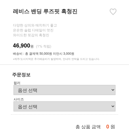
레비스 밴딩 루즈핏 흑청진
다양한 상의와 매치하기 좋고
은은한 슬럽 디테일이 멋진
와이드한 핏감의 흑청진
46,900
원
(1% 적립)
배송비 : 총 결제액 50,000원 미만시 3,000원
※제주/도서지역은 추가배송비가 발생하며, 안내차 연락을 드리고 있습니다.
주문정보
컬러
사이즈
0
원
총 상품 금액