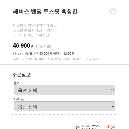
레비스 밴딩 루즈핏 흑청진
다양한 상의와 매치하기 좋고
은은한 슬럽 디테일이 멋진
와이드한 핏감의 흑청진
46,900
원
(1% 적립)
배송비 : 총 결제액 50,000원 미만시 3,000원
※제주/도서지역은 추가배송비가 발생하며, 안내차 연락을 드리고 있습니다.
주문정보
컬러
사이즈
0
원
총 상품 금액