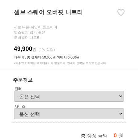
셀브 스퀘어 오버핏 니트티
서로 다른 짜임이 돋보이며
멋스럽게 입기 좋은
오버숄더 니트티
49,900
원
(1% 적립)
배송비 : 총 결제액 50,000원 미만시 3,000원
※제주/도서지역은 추가배송비가 발생하며, 안내차 연락을 드리고 있습니다.
주문정보
컬러
사이즈
0
원
총 상품 금액