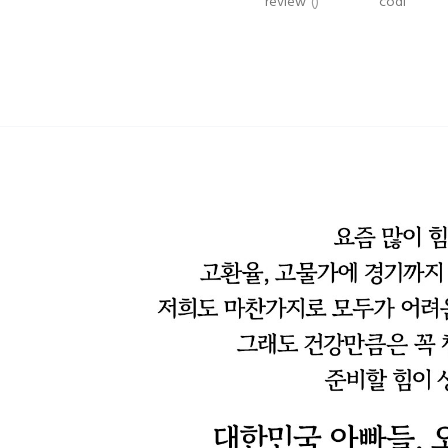
review
()
codi