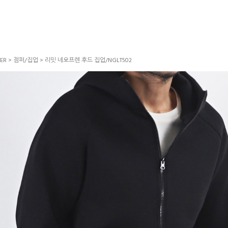
ER
>
점퍼/집업
> 리밋 네오프렌 후드 집업/NGLT502