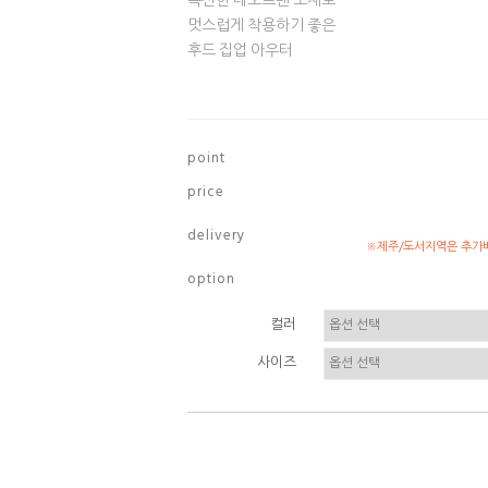
폭신한 네오프렌 소재로
멋스럽게 착용하기 좋은
후드 집업 아우터
p o i n t
p r i c e
d e l i v e r y
※제주/도서지역은 추가배
o p t i o n
컬러
사이즈