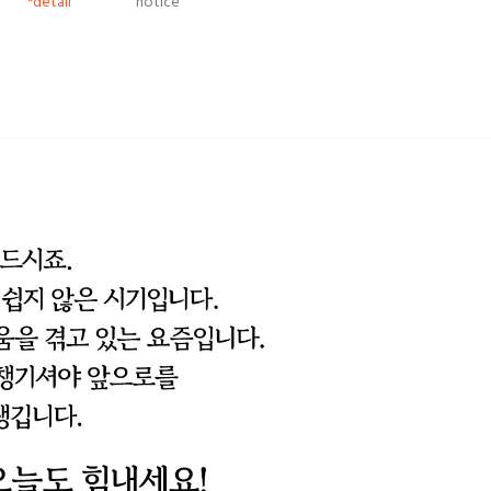
*detail
notice