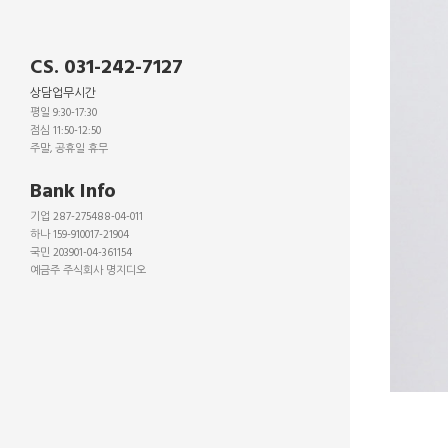
CS. 031-242-7127
상담업무시간
평일 9:30-17:30
점심 11:50-12:50
주말, 공휴일 휴무
_
Bank Info
기업 287-275488-04-011
하나 159-910017-21904
국민 203901-04-361154
예금주 주식회사 명지디오
_
_
_