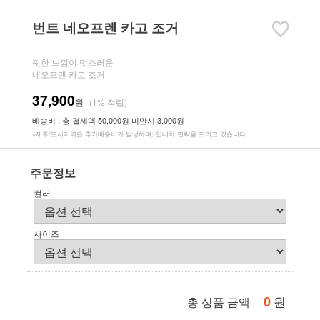
번트 네오프렌 카고 조거
핏한 느낌이 멋스러운
네오프렌 카고 조거
37,900
원
(1% 적립)
배송비 : 총 결제액 50,000원 미만시 3,000원
※제주/도서지역은 추가배송비가 발생하며, 안내차 연락을 드리고 있습니다.
주문정보
컬러
사이즈
0
원
총 상품 금액