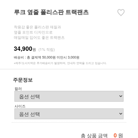
루크 옆줄 폴리스판 트랙팬츠
착용감 좋은 폴리스판 재질과
옆줄 포인트 디자인으로
매일매일 입어도 좋은 트랙팬츠
34,900
원
(1% 적립)
배송비 : 총 결제액 50,000원 미만시 3,000원
※제주/도서지역은 추가배송비가 발생하며, 안내차 연락을 드리고 있습니다.
주문정보
컬러
사이즈
0
원
총 상품 금액