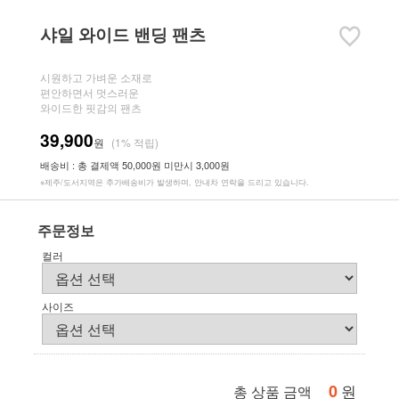
샤일 와이드 밴딩 팬츠
시원하고 가벼운 소재로
편안하면서 멋스러운
와이드한 핏감의 팬츠
39,900
원
(1% 적립)
배송비 : 총 결제액 50,000원 미만시 3,000원
※제주/도서지역은 추가배송비가 발생하며, 안내차 연락을 드리고 있습니다.
주문정보
컬러
사이즈
0
원
총 상품 금액