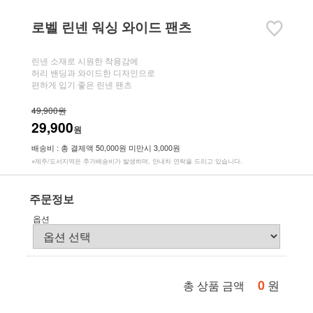
로벨 린넨 워싱 와이드 팬츠
린넨 소재로 시원한 착용감에
허리 밴딩과 와이드한 디자인으로
편하게 입기 좋은 린넨 팬츠
49,900원
29,900
원
배송비 : 총 결제액 50,000원 미만시 3,000원
※제주/도서지역은 추가배송비가 발생하며, 안내차 연락을 드리고 있습니다.
주문정보
옵션
0
원
총 상품 금액