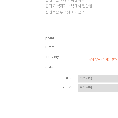
린넨스판 소재로 시원하고
힙과 허벅지가 넉넉해서 편안한
린넨스판 루즈핏 조거팬츠
p o i n t
p r i c e
d e l i v e r y
※제주/도서지역은 추가배
o p t i o n
컬러
사이즈