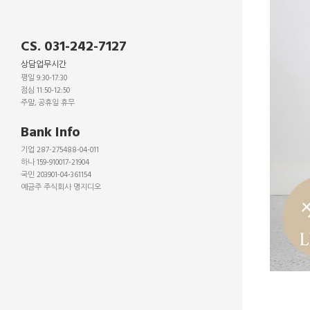
CS. 031-242-7127
상담업무시간
평일 9:30-17:30
점심 11:50-12:50
주말, 공휴일 휴무
_
Bank Info
기업 287-275488-04-011
하나 159-910017-21904
국민 203901-04-361154
예금주 주식회사 명지디오
_
_
_