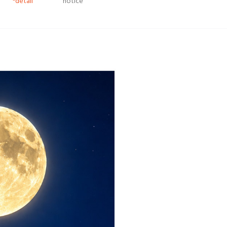
*detail
notice