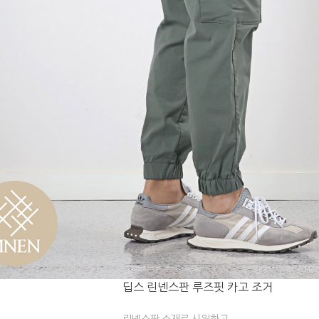
딥스 린넨스판 루즈핏 카고 조거