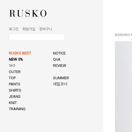
로그인
회원가입
장바구니
BANDING 
RUSKO BEST
NOTICE
NEW 5%
QnA
1+1
REVIEW
OUTER
TOP
SUMMER
PANTS
세일코너
SHIRTS
JEANS
KNIT
TRAINING