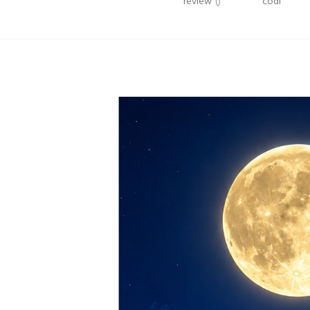
review
()
codi