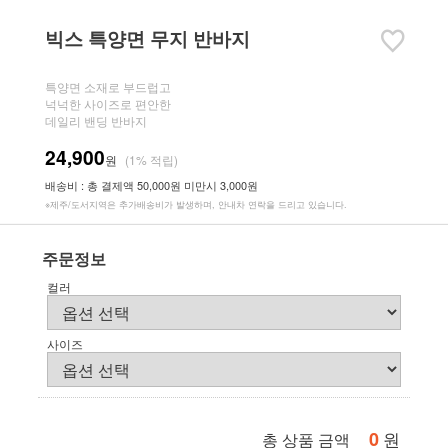
빅스 특양면 무지 반바지
특양면 소재로 부드럽고
넉넉한 사이즈로 편안한
데일리 밴딩 반바지
24,900
원
(1% 적립)
배송비 : 총 결제액 50,000원 미만시 3,000원
※제주/도서지역은 추가배송비가 발생하며, 안내차 연락을 드리고 있습니다.
주문정보
컬러
사이즈
0
원
총 상품 금액