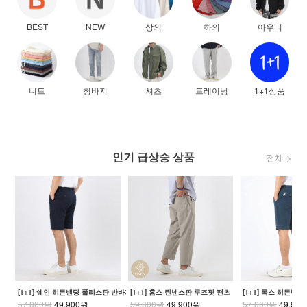
BEST
NEW
상의
하의
아우터
니트
청바지
셔츠
트레이닝
1+1상품
인기 급상승 상품
전체 >
[1+1] 쉐인 히든밴딩 폴리스판 반바지
[1+1] 홈스 린넨스판 루즈핏 팬츠
[1+1] 록스 히든밴
57,800원
49,900원
59,800원
49,900원
57,800원
49,90