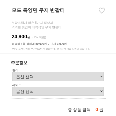
모드 특양면 무지 반팔티
부담스럽지 않은 5가지 색상과
넉넉한 핏감이 매력적인 무지 반팔티
24,900
원
(1% 적립)
배송비 : 총 결제액 50,000원 미만시 3,000원
※제주/도서지역은 추가배송비가 발생하며, 안내차 연락을 드리고 있습니다.
주문정보
컬러
사이즈
0
원
총 상품 금액