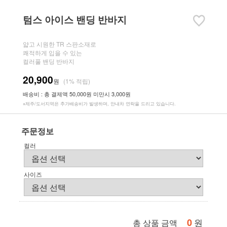
텀스 아이스 밴딩 반바지
얇고 시원한 TR 스판소재로
쾌적하게 입을 수 있는
컬러풀 밴딩 반바지
20,900
원
(1% 적립)
배송비 : 총 결제액 50,000원 미만시 3,000원
※제주/도서지역은 추가배송비가 발생하며, 안내차 연락을 드리고 있습니다.
주문정보
컬러
사이즈
0
원
총 상품 금액