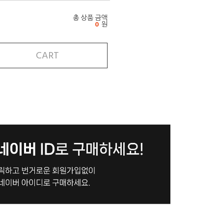
총 상품 금액
0
원
CART