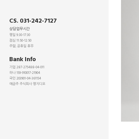
CS. 031-242-7127
상담업무시간
평일 9:30-17:30
점심 11:50-12:50
주말, 공휴일 휴무
_
Bank Info
기업 287-275488-04-011
하나 159-910017-21904
국민 203901-04-361154
예금주 주식회사 명지디오
_
_
_