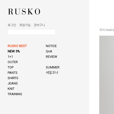
로그인
회원가입
장바구니
하의 PANT
RUSKO BEST
NOTICE
NEW 5%
QnA
1+1
REVIEW
OUTER
TOP
SUMMER
PANTS
세일코너
SHIRTS
JEANS
KNIT
TRAINING