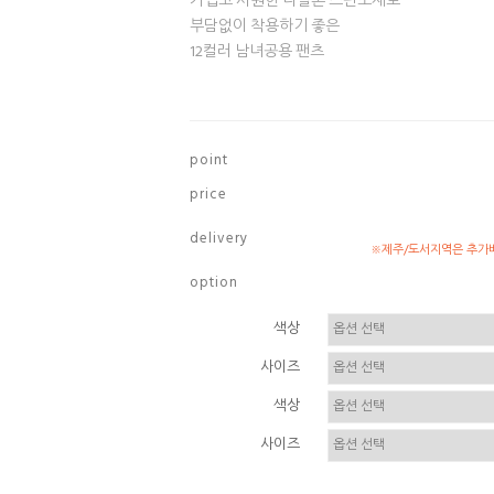
가볍고 시원한 나일론 스판소재로
부담없이 착용하기 좋은
12컬러 남녀공용 팬츠
p o i n t
p r i c e
d e l i v e r y
※제주/도서지역은 추가배
o p t i o n
색상
사이즈
색상
사이즈