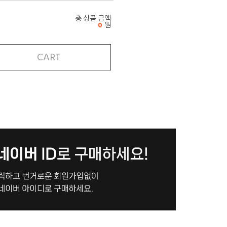
총 상품 금액
0
원
CART