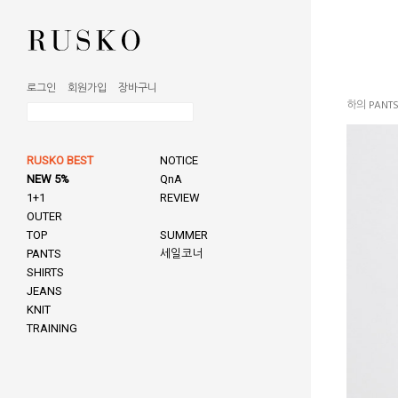
로그인
회원가입
장바구니
하의 PANT
RUSKO BEST
NOTICE
NEW 5%
QnA
1+1
REVIEW
OUTER
TOP
SUMMER
PANTS
세일코너
SHIRTS
JEANS
KNIT
TRAINING