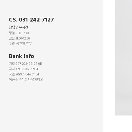
CS. 031-242-7127
상담업무시간
평일 9:30-17:30
점심 11:50-12:50
주말, 공휴일 휴무
_
Bank Info
기업 287-275488-04-011
하나 159-910017-21904
국민 203901-04-361154
예금주 주식회사 명지디오
_
_
_