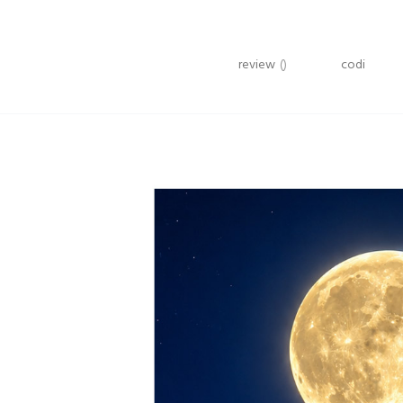
review
()
codi