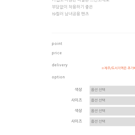
가볍고 시원한 나일론 스판소재로
부담없이 착용하기 좋은
19컬러 남녀공용 팬츠
p o i n t
p r i c e
d e l i v e r y
※제주/도서지역은 추가배
o p t i o n
색상
사이즈
색상
사이즈