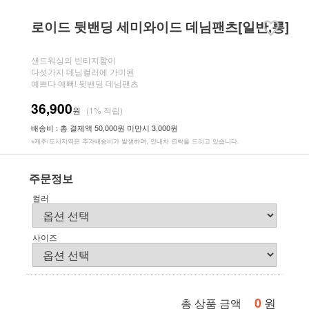
로이드 뒷밴딩 세미와이드 데님팬츠[일반,롱]
샌드워싱의 빈티지함이
다섯가지 데님컬러에 가미된
예쁘다 예뻐! 뒷밴딩 데님팬츠
36,900
원
(1% 적립)
배송비 : 총 결제액 50,000원 미만시 3,000원
※제주/도서지역은 추가배송비가 발생하며, 안내차 연락을 드리고 있습니다.
주문정보
컬러
사이즈
0
원
총 상품 금액