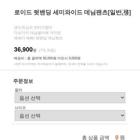
로이드 뒷밴딩 세미와이드 데님팬츠[일반,롱]
샌드워싱의 빈티지함이
다섯가지 데님컬러에 가미된
예쁘다 예뻐! 뒷밴딩 데님팬츠
36,900
원
(1% 적립)
배송비 : 총 결제액 50,000원 미만시 3,000원
※제주/도서지역은 추가배송비가 발생하며, 안내차 연락을 드리고 있습니다.
주문정보
컬러
사이즈
0
원
총 상품 금액