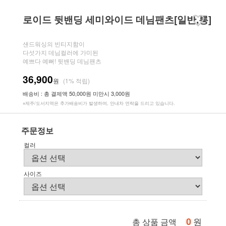
로이드 뒷밴딩 세미와이드 데님팬츠[일반,롱]
샌드워싱의 빈티지함이
다섯가지 데님컬러에 가미된
예쁘다 예뻐! 뒷밴딩 데님팬츠
36,900
원
(1% 적립)
배송비 : 총 결제액 50,000원 미만시 3,000원
※제주/도서지역은 추가배송비가 발생하며, 안내차 연락을 드리고 있습니다.
주문정보
컬러
사이즈
0
원
총 상품 금액