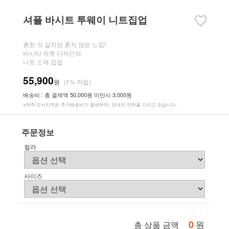
셔플 바시트 투웨이 니트집업
흔한 것 같지만 흔치 않은 느낌!
바시티 자켓 디자인의
니트 소재 집업
55,900
원
(1% 적립)
배송비 : 총 결제액 50,000원 미만시 3,000원
※제주/도서지역은 추가배송비가 발생하며, 안내차 연락을 드리고 있습니다.
주문정보
컬러
사이즈
0
원
총 상품 금액