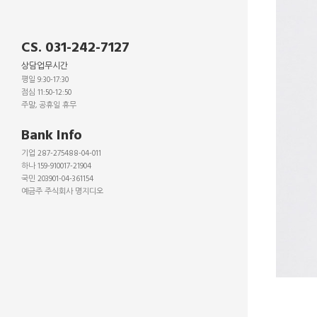
CS. 031-242-7127
상담업무시간
평일 9:30-17:30
점심 11:50-12:50
주말, 공휴일 휴무
_
Bank Info
기업 287-275488-04-011
하나 159-910017-21904
국민 203901-04-361154
예금주 주식회사 명지디오
_
_
_