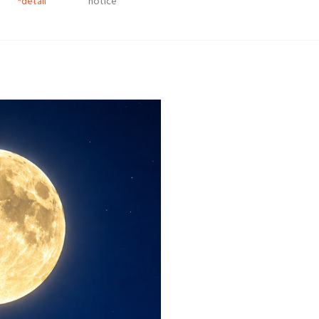
*detail
notice