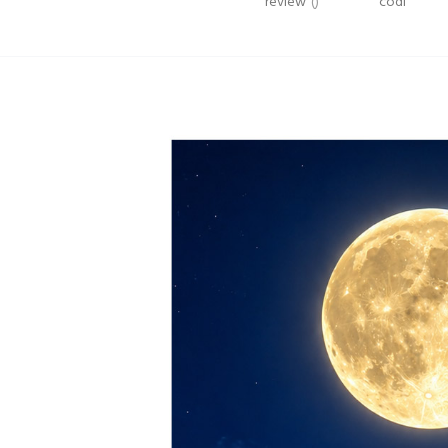
review
()
codi