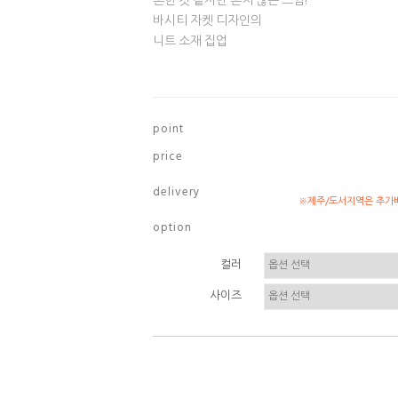
흔한 것 같지만 흔치 않은 느낌!
바시티 자켓 디자인의
니트 소재 집업
p o i n t
p r i c e
d e l i v e r y
※제주/도서지역은 추가배
o p t i o n
컬러
사이즈