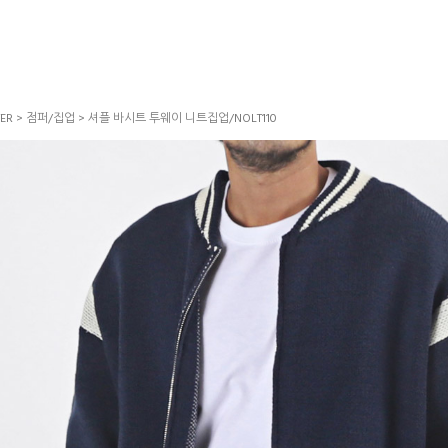
ER
>
점퍼/집업
> 셔플 바시트 투웨이 니트집업/NOLT110