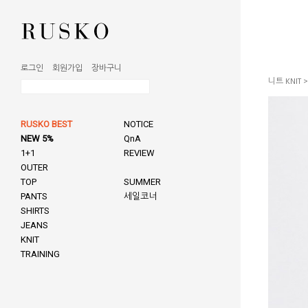
로그인
회원가입
장바구니
니트 KNIT
RUSKO BEST
NOTICE
NEW 5%
QnA
1+1
REVIEW
OUTER
TOP
SUMMER
PANTS
세일코너
SHIRTS
JEANS
KNIT
TRAINING