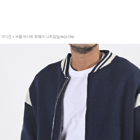
>
가디건
> 셔플 바시트 투웨이 니트집업/NOLT110