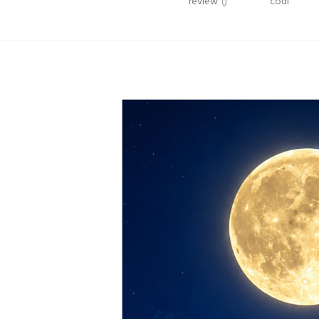
review
()
codi