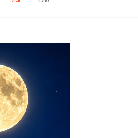
*detail
notice