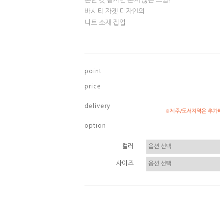
흔한 것 같지만 흔치 않은 느낌!
바시티 자켓 디자인의
니트 소재 집업
p o i n t
p r i c e
d e l i v e r y
※제주/도서지역은 추가배
o p t i o n
컬러
사이즈