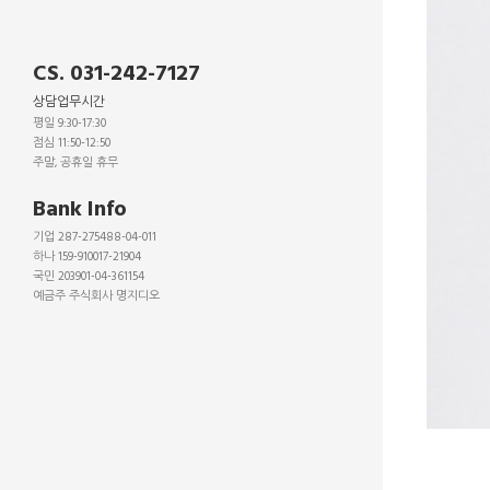
CS. 031-242-7127
상담업무시간
평일 9:30-17:30
점심 11:50-12:50
주말, 공휴일 휴무
_
Bank Info
기업 287-275488-04-011
하나 159-910017-21904
국민 203901-04-361154
예금주 주식회사 명지디오
_
_
_