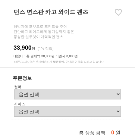
던스 면스판 카고 와이드 팬츠
허벅지에 포켓으로 포인트를 주어
편안하고 와이드하게 통기성까지 좋은
풍성한 실루엣이 매력적인 팬츠
33,900
원
(1% 적립)
배송비 : 총 결제액 50,000원 미만시 3,000원
※제주/도서지역은 추가배송비가 발생하며, 안내차 연락을 드리고 있습니다.
주문정보
컬러
사이즈
0
원
총 상품 금액