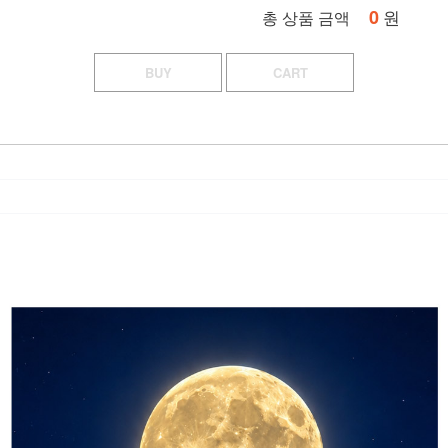
0
원
총 상품 금액
BUY
CART