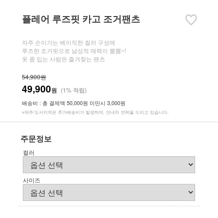
플레어 루즈핏 카고 조거팬츠
자주 손이가는 베이직한 컬러 구성에
루즈한 조거핏으로 남성적 매력이 뿜뿜~!
옷 좀 입는 사람은 즐겨찾는 팬츠
54,900원
49,900
원
(1% 적립)
배송비 : 총 결제액 50,000원 미만시 3,000원
※제주/도서지역은 추가배송비가 발생하며, 안내차 연락을 드리고 있습니다.
주문정보
컬러
사이즈