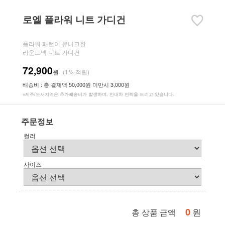
로엘 플라워 니트 가디건
플라워 패턴이 유니크한
라운드넥 니트 가디건
72,900
원
(1% 적립)
배송비 : 총 결제액 50,000원 미만시 3,000원
※제주/도서지역은 추가배송비가 발생하며, 안내차 연락을 드리고 있습니다.
주문정보
컬러
사이즈
0
원
총 상품 금액