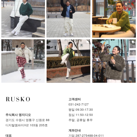
고객센터
031-242-7127
평일 09:30-17:30
주식회사 명지디오
점심 11:50-12:50
경기도 수원시 영통구 신원로 88
주말, 공휴일 휴무
디지털엠파이어2 103동 205호
계좌안내
대표
기업 287-275488-04-011