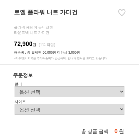
로엘 플라워 니트 가디건
플라워 패턴이 유니크한
라운드넥 니트 가디건
72,900
원
(1% 적립)
배송비 : 총 결제액 50,000원 미만시 3,000원
※제주/도서지역은 추가배송비가 발생하며, 안내차 연락을 드리고 있습니다.
주문정보
컬러
사이즈
0
원
총 상품 금액