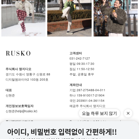
고객센터
031-242-7127
평일 09:30-17:30
주식회사 명지디오
점심 11:50-12:50
경기도 수원시 영통구 신원로 88
주말, 공휴일 휴무
디지털엠파이어2 103동 205호
계좌안내
대표
기업 287-275488-04-011
신현준
하나 159-910017-21904
국민 203901-04-361154
개인정보보호책임자
예금주 주식회사 명지디오
신현준(help@rusko.kr)
오늘 하루 보지 않기
통신판매업신고번호
Copyrightⓒ루스코All rights reserved.
2019-수원영통-0674
hotsing by makeshop.
사업자등록번호
개인정보처리방침
|
이용약관