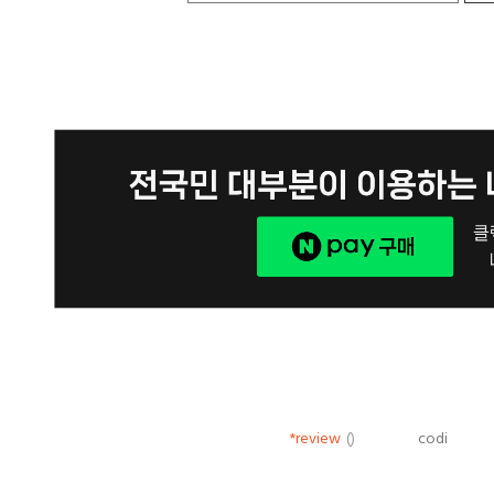
*review
()
codi