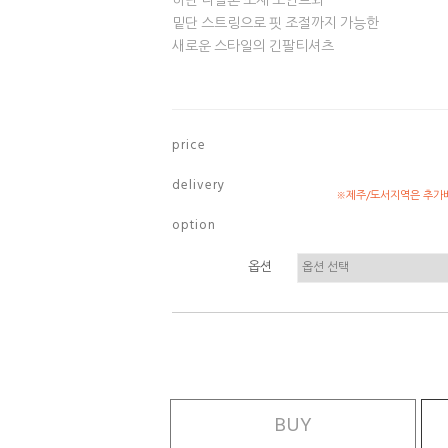
하단 나일론 소재 포인트와
밑단 스트링으로 핏 조절까지 가능한
새로운 스타일의 긴팔티셔츠
p r i c e
d e l i v e r y
※제주/도서지역은 추가배
o p t i o n
옵션
BUY