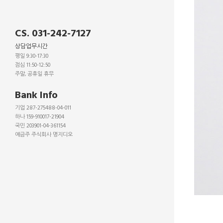
CS. 031-242-7127
상담업무시간
평일 9:30-17:30
점심 11:50-12:50
주말, 공휴일 휴무
_
Bank Info
기업 287-275488-04-011
하나 159-910017-21904
국민 203901-04-361154
예금주 주식회사 명지디오
_
_
_