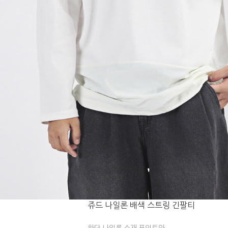
쥬드 나일론 배색 스트링 긴팔티