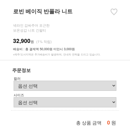
로빈 베이직 반폴라 니트
넥라인 감싸주어 포근한
보온성갑 니트 긴팔티
32,900
원
(1% 적립)
배송비 : 총 결제액 50,000원 미만시 3,000원
※제주/도서지역은 추가배송비가 발생하며, 안내차 연락을 드리고 있습니다.
주문정보
컬러
사이즈
0
원
총 상품 금액