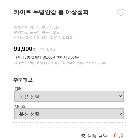
카이트 누빔안감 롱 야상점퍼
보온성이 뛰어난 누빔 안감과
편안하고 포근한 착용감으로
한겨울 따뜻하게 입기 좋은 야상점퍼
99,900
원
(1% 적립)
배송비 : 총 결제액 50,000원 미만시 3,000원
※제주/도서지역은 추가배송비가 발생하며, 안내차 연락을 드리고 있습니다.
주문정보
컬러
사이즈
0
원
총 상품 금액