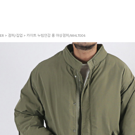
ER
>
점퍼/집업
> 카이트 누빔안감 롱 야상점퍼/MHLT006