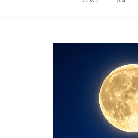
review
()
codi