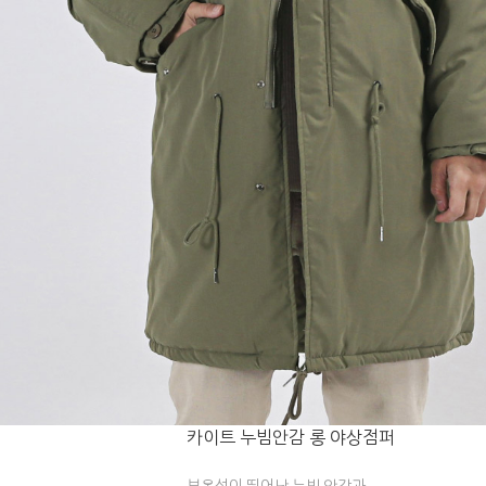
카이트 누빔안감 롱 야상점퍼