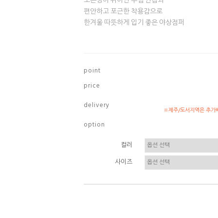
보온성이 뛰어난 누빔 안감과
편안하고 포근한 착용감으로
한겨울 따뜻하게 입기 좋은 야상점퍼
p o i n t
p r i c e
d e l i v e r y
※제주/도서지역은 추가배
o p t i o n
컬러
사이즈