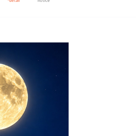
*detail
notice