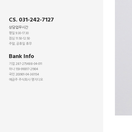
CS. 031-242-7127
상담업무시간
평일 9:30-17:30
점심 11:50-12:50
주말, 공휴일 휴무
_
Bank Info
기업 287-275488-04-011
하나 159-910017-21904
국민 203901-04-361154
예금주 주식회사 명지디오
_
_
_