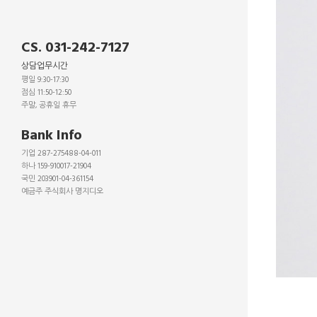
CS. 031-242-7127
상담업무시간
평일 9:30-17:30
점심 11:50-12:50
주말, 공휴일 휴무
_
Bank Info
기업 287-275488-04-011
하나 159-910017-21904
국민 203901-04-361154
예금주 주식회사 명지디오
_
_
_