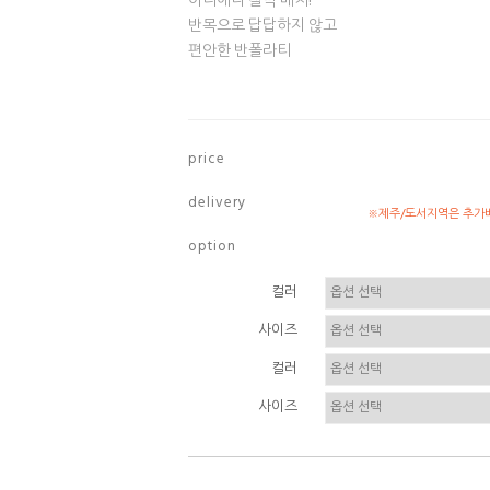
어디에나 찰떡 매치!
반목으로 답답하지 않고
편안한 반폴라티
p r i c e
d e l i v e r y
※제주/도서지역은 추가배
o p t i o n
컬러
사이즈
컬러
사이즈