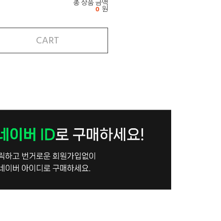
총 상품 금액
0
원
CART