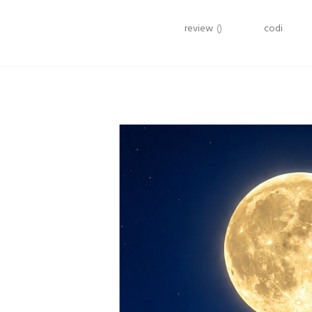
review
()
codi