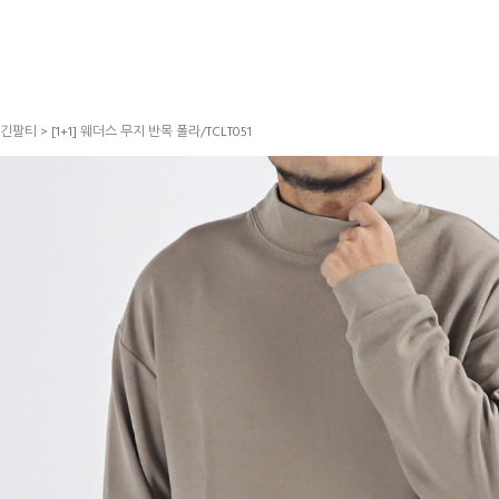
긴팔티
> [1+1] 웨더스 무지 반목 폴라/TCLT051