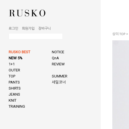
로그인
회원가입
장바구니
상의 TOP
>
RUSKO BEST
NOTICE
NEW 5%
QnA
1+1
REVIEW
OUTER
TOP
SUMMER
PANTS
세일코너
SHIRTS
JEANS
KNIT
TRAINING