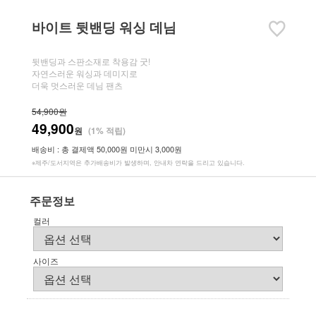
바이트 뒷밴딩 워싱 데님
뒷밴딩과 스판소재로 착용감 굿!
자연스러운 워싱과 데미지로
더욱 멋스러운 데님 팬츠
54,900원
49,900
원
(1% 적립)
배송비 : 총 결제액 50,000원 미만시 3,000원
※제주/도서지역은 추가배송비가 발생하며, 안내차 연락을 드리고 있습니다.
주문정보
컬러
사이즈