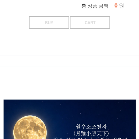
0
원
총 상품 금액
BUY
CART