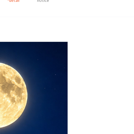
*detail
notice