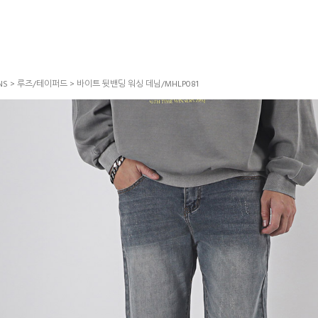
NS
>
루즈/테이퍼드
> 바이트 뒷밴딩 워싱 데님/MHLP081