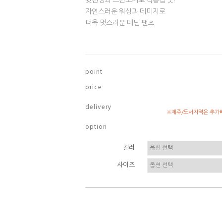
뒷밴딩과 스판소재로 착용감 굿!
자연스러운 워싱과 데미지로
더욱 멋스러운 데님 팬츠
p o i n t
p r i c e
d e l i v e r y
※제주/도서지역은 추가배
o p t i o n
컬러
사이즈