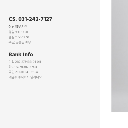
CS. 031-242-7127
상담업무시간
평일 9:30-17:30
점심 11:50-12:50
주말, 공휴일 휴무
_
Bank Info
기업 287-275488-04-011
하나 159-910017-21904
국민 203901-04-361154
예금주 주식회사 명지디오
_
_
_