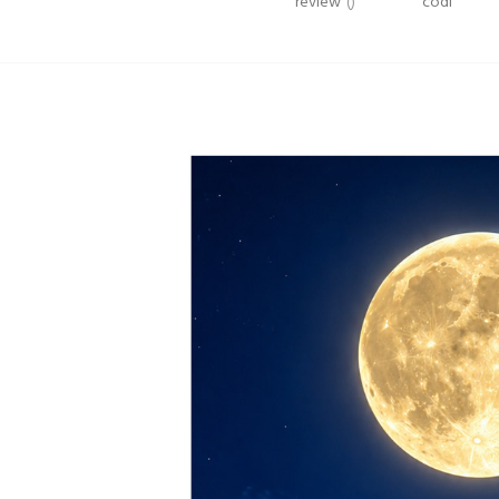
review
()
codi