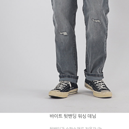
바이트 뒷밴딩 워싱 데님