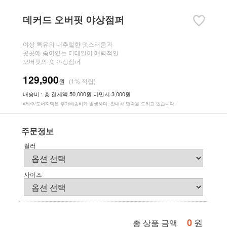
데커드 오버핏 야상점퍼
야상 특유의 내추럴한 멋스러움과
곳곳에 숨어있는 디테일이 매력적인
오버핏의 숏 야상점퍼
129,900
원
(1% 적립)
배송비 : 총 결제액 50,000원 미만시 3,000원
※제주/도서지역은 추가배송비가 발생하며, 안내차 연락을 드리고 있습니다.
주문정보
컬러
사이즈
0
원
총 상품 금액